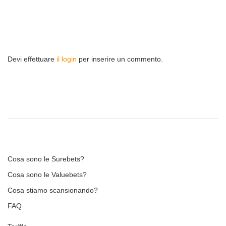
Devi effettuare
il login
per inserire un commento.
Cosa sono le Surebets?
Cosa sono le Valuebets?
Cosa stiamo scansionando?
FAQ