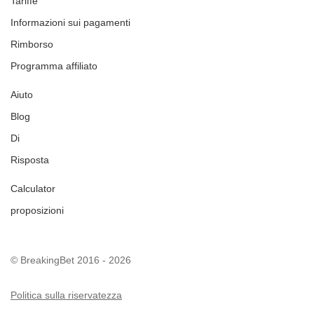
Tariffe
Informazioni sui pagamenti
Rimborso
Programma affiliato
Aiuto
Blog
Di
Risposta
Calculator
proposizioni
© BreakingBet 2016 - 2026
Politica sulla riservatezza