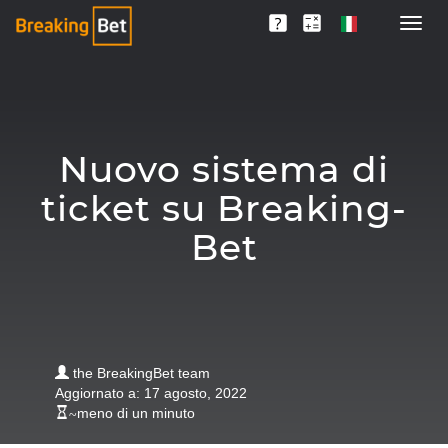
Nuovo sistema di
ticket su Breaking-
Bet
the BreakingBet team
Aggiornato a: 17 agosto, 2022
~
meno di un minuto