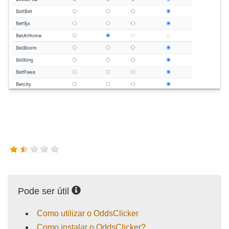
Pode ser útil
Como utilizar o OddsClicker
Como instalar o OddsClicker?