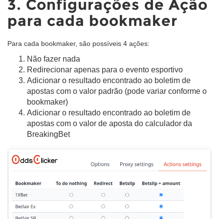
3. Configurações de Ação
para cada bookmaker
Para cada bookmaker, são possíveis 4 ações:
Não fazer nada
Redirecionar apenas para o evento esportivo
Adicionar o resultado encontrado ao boletim de
apostas com o valor padrão (pode variar conforme o
bookmaker)
Adicionar o resultado encontrado ao boletim de
apostas com o valor de aposta do calculador da
BreakingBet