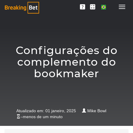
Configurações do
complemento do
bookmaker
Atualizado em: 01 janeiro, 2025
Mike Bowl
~
menos de um minuto