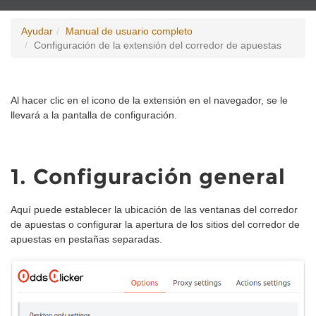
Ayudar
Manual de usuario completo
Configuración de la extensión del corredor de apuestas
Al hacer clic en el icono de la extensión en el navegador, se le
llevará a la pantalla de configuración.
1. Configuración general
Aquí puede establecer la ubicación de las ventanas del corredor
de apuestas o configurar la apertura de los sitios del corredor de
apuestas en pestañas separadas.