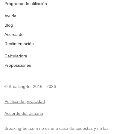
Programa de afiliación
Ayuda
Blog
Acerca de
Realimentación
Calculadora
Proposiciones
© BreakingBet 2016 - 2026
Política de privacidad
Acuerdo del Usuario
Breaking-bet.com no es una casa de apuestas y no las