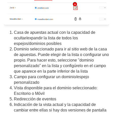
Casa de apuestas actual con la capacidad de
ocultar/expandir la lista de todos los
espejos/dominios posibles
Dominio seleccionado para ir al sitio web de la casa
de apuestas. Puede elegir de la lista o configurar uno
propio. Para hacer esto, seleccione "dominio
personalizado" en la lista y configúrelo en el campo
que aparece en la parte inferior de la lista
Campo para configurar un dominio/espejo
personalizado
Vista disponible para el dominio seleccionado:
Escritorio o Móvil
Redirección de eventos
Indicación de la vista actual y la capacidad de
cambiar entre ellas si hay dos versiones de pantalla