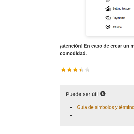
¡atención! En caso de crear un m
comodidad.
Puede ser útil
Guía de símbolos y término