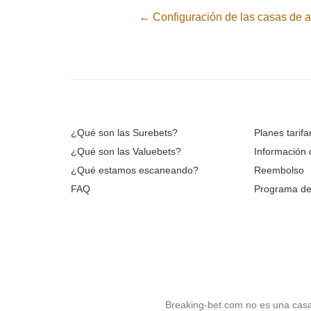
← Configuración de las casas de 
¿Qué son las Surebets?
Planes tarifa
¿Qué son las Valuebets?
Información
¿Qué estamos escaneando?
Reembolso
FAQ
Programa de 
Breaking-bet.com no es una casa