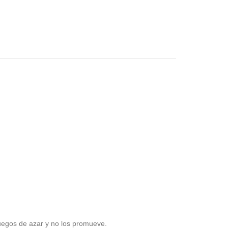
uegos de azar y no los promueve.