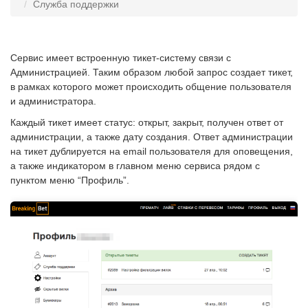
Служба поддержки
Сервис имеет встроенную тикет-систему связи с
Администрацией. Таким образом любой запрос создает тикет,
в рамках которого может происходить общение пользователя
и администратора.
Каждый тикет имеет статус: открыт, закрыт, получен ответ от
администрации, а также дату создания. Ответ администрации
на тикет дублируется на email пользователя для оповещения,
а также индикатором в главном меню сервиса рядом с
пунктом меню “Профиль”.