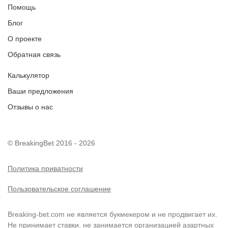
Помощь
Блог
О проекте
Обратная связь
Калькулятор
Ваши предложения
Отзывы о нас
© BreakingBet 2016 - 2026
Политика приватности
Пользовательское соглашение
Breaking-bet.com не является букмекером и не продвигает их.
Не принимает ставки, не занимается организацией азартных