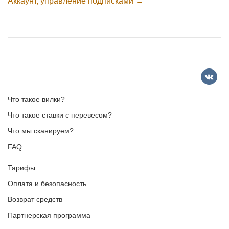
Аккаунт, управление подписками →
Что такое вилки?
Что такое ставки с перевесом?
Что мы сканируем?
FAQ
Тарифы
Оплата и безопасность
Возврат средств
Партнерская программа